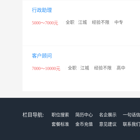
行政助理
/
全职
/
江城
/
经验不限
/
中专
5000～7000元
客户顾问
/
全职
/
江城
/
经验不限
/
高中
7000～10000元
栏目导航:
职位搜索
简历中心
名企展示
一句话
套餐标准
金币充值
意见建议
联系我